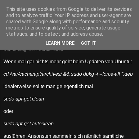
This site uses cookies from Google to deliver its services
Stefan Sarzio
and to analyze traffic. Your IP address and user-agent are
shared with Google along with performance and security
metrics to ensure quality of service, generate usage
statistics, and to detect and address abuse.
▼
LEARN MORE
GOT IT
Donnerstag, 19. Februar 2009
Wenn mal gar nichts mehr geht beim Updaten von Ubuntu:
cd /var/cache/apt/archives/ && sudo dpkg -i --force-all *.deb
Idealerweise sollte man gelegentlich mal
sudo apt-get clean
oder
sudo apt-get autoclean
ausführen. Ansonsten sammeln sich nämlich sämtliche