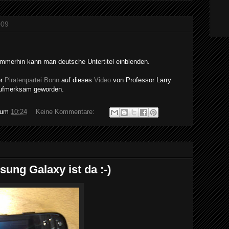
009
 immerhin kann man deutsche Untertitel einblenden.
er
Piratenpartei Bonn
auf dieses
Video
von Professor Larry
 aufmerksam geworden.
um
10:24
Keine Kommentare:
ung Galaxy ist da :-)