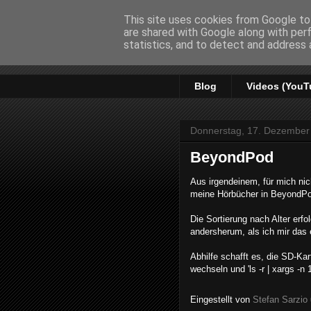
This site uses cookies from Google to 
are shared with Google along with per
Stefan Sa
statistics, and to detect and address 
Blog
Videos (YouT
Donnerstag, 17. Dezember
BeyondPod
Aus irgendeinem, für mich nic
meine Hörbücher in BeyondPo
Die Sortierung nach Alter er
andersherum, als ich mir das e
Abhilfe schafft es, die SD-Ka
wechseln und 'ls -r | xargs -n 
Eingestellt von
Stefan Sarzio