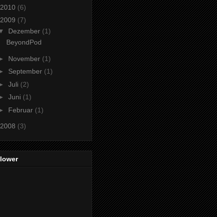
2010
(6)
2009
(7)
▼
Dezember
(1)
BeyondPod
►
November
(1)
►
September
(1)
►
Juli
(2)
►
Juni
(1)
►
Februar
(1)
2008
(3)
llower