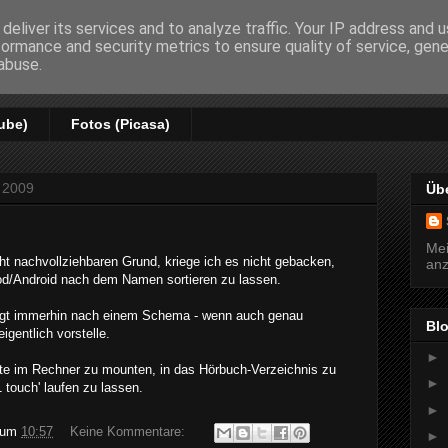
deliver its services and to analyze traffic. Your IP address and 
formance and security metrics to ensure quality of service, gen
rzio
abuse.
ube)
Fotos (Picasa)
 2009
Üb
Mei
ht nachvollziehbaren Grund, kriege ich es nicht gebacken,
anz
d/Android nach dem Namen sortieren zu lassen.
folgt immerhin nach einem Schema - wenn auch genau
Bl
igentlich vorstelle.
►
rte im Rechner zu mounten, in das Hörbuch-Verzeichnis zu
►
1 touch' laufen zu lassen.
►
um
10:57
Keine Kommentare:
►